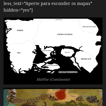
less_text=”Aperte para esconder os mapas”
hidden=”yes”]
MidVor (Continente)