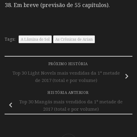
Em breve (previsão de 55 capítulos).
Tags:
A Lâmina do Sol
As Crônicas de Arian
PRÓXIMO HISTÓRIA
Top 30 Light Novels mais vendidas da 1ª metade
de 2017 (total e por volume)
HISTÓRIA ANTERIOR
Top 30 Mangás mais vendidos da 1ª metade de
2017 (total e por volume)