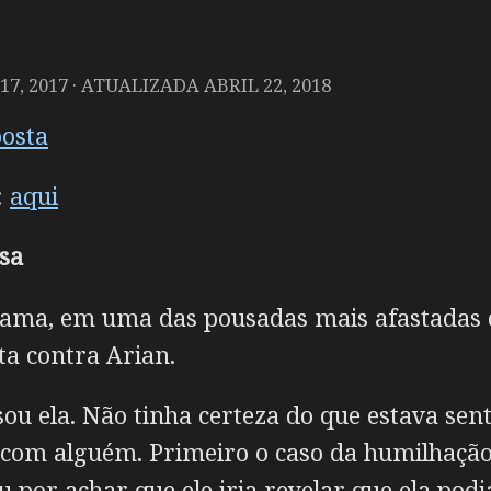
7, 2017
· ATUALIZADA
ABRIL 22, 2018
posta
:
aqui
sa
cama, em uma das pousadas mais afastadas do
ta contra Arian.
sou ela. Não tinha certeza do que estava se
 com alguém. Primeiro o caso da humilhaçã
 por achar que ele iria revelar que ela podi