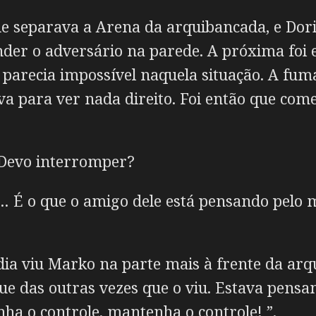
ue separava a Arena da arquibancada, e Do
ender o adversário na parede. A próxima foi 
, parecia impossível naquela situação. A fu
a para ver nada direito. Foi então que co
. Devo interromper?
e… É o que o amigo dele está pensando pelo
ia viu Marko na parte mais à frente da arqu
que das outras vezes que o viu. Estava pens
ha o controle, mantenha o controle! ”.