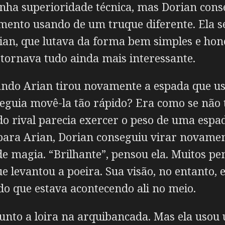
 tinha superioridade técnica, mas Dorian con
mento usando de um truque diferente. Ela s
n, que lutava da forma bem simples e hones
e tornava tudo ainda mais interessante.
uando Arian tirou novamente a espada que us
eguia movê-la tão rápido? Era como se não 
do rival parecia exercer o peso de uma e
para Arian, Dorian conseguiu virar novament
e magia. “Brilhante”, pensou ela. Muitos p
 levantou a poeira. Sua visão, no entanto,
o que estava acontecendo ali no meio.
junto a loira na arquibancada. Mas ela uso