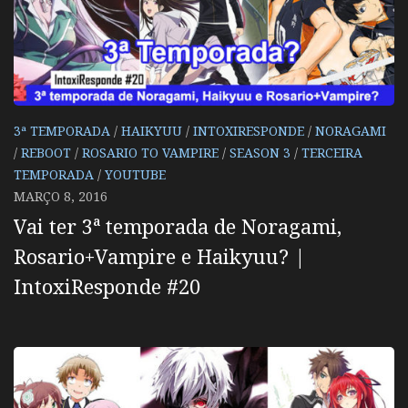
3ª TEMPORADA
/
HAIKYUU
/
INTOXIRESPONDE
/
NORAGAMI
/
REBOOT
/
ROSARIO TO VAMPIRE
/
SEASON 3
/
TERCEIRA
TEMPORADA
/
YOUTUBE
MARÇO 8, 2016
Vai ter 3ª temporada de Noragami,
Rosario+Vampire e Haikyuu? |
IntoxiResponde #20