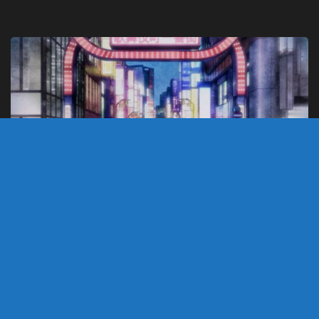
NOTÍCIAS
JULHO 26, 2026
Mii-chan to Yamada-san – Mangá de
Drama sobre Acompanhantes Noturnas
tem anuncio de anime