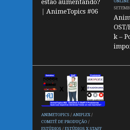
estão aumentando?
ONLINE
SETEMBR
| AnimeTopics #06
Anim
OST/
k – P
impo
ANIMETOPICS
/
ANIPLEX
/
COMITÊ DE PRODUÇÃO
/
ESTÚDIOS
/
ESTÚDIOS X STAFF