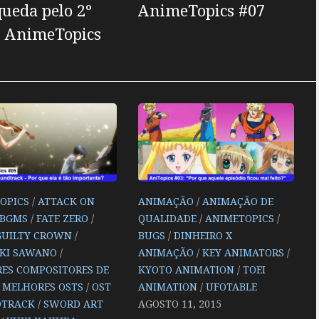
ueda pelo 2º
AnimeTopics #07
| AnimeTopics
OPICS
/
ATTACK ON
ANIMAÇÃO
/
ANIMAÇÃO DE
BGMS
/
FATE ZERO
/
QUALIDADE
/
ANIMETOPICS
/
GUILTY CROWN
/
BUGS
/
DINHEIRO X
KI SAWANO
/
ANIMAÇÃO
/
KEY ANIMATORS
/
ES COMPOSITORES DE
KYOTO ANIMATION
/
TOEI
/
MELHORES OSTS
/
OST
ANIMATION
/
UFOTABLE
DTRACK
/
SWORD ART
AGOSTO 11, 2015