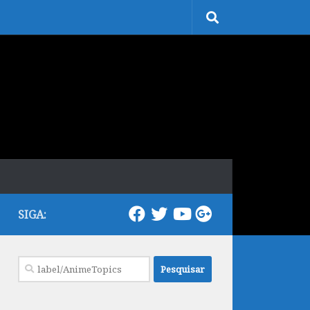
SIGA:
Pesquisar
por: