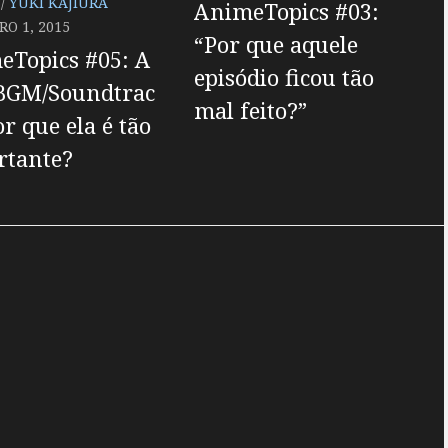
/
YUKI KAJIURA
AnimeTopics #03:
O 1, 2015
“Por que aquele
eTopics #05: A
episódio ficou tão
BGM/Soundtrac
mal feito?”
or que ela é tão
rtante?