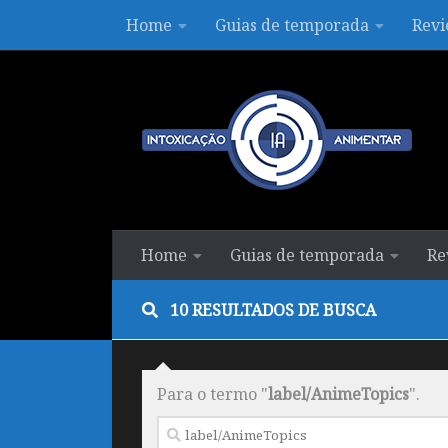
Home
Guias de temporada
Revi
Skip to content
Home
Guias de temporada
Re
10 RESULTADOS DE BUSCA
Para o termo "
label/AnimeTopics
".
Pesquisar