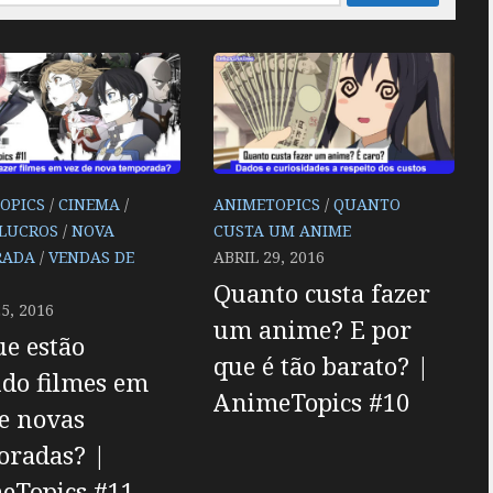
OPICS
/
CINEMA
/
ANIMETOPICS
/
QUANTO
LUCROS
/
NOVA
CUSTA UM ANIME
RADA
/
VENDAS DE
ABRIL 29, 2016
Quanto custa fazer
5, 2016
um anime? E por
e estão
que é tão barato? |
do filmes em
AnimeTopics #10
e novas
oradas? |
eTopics #11