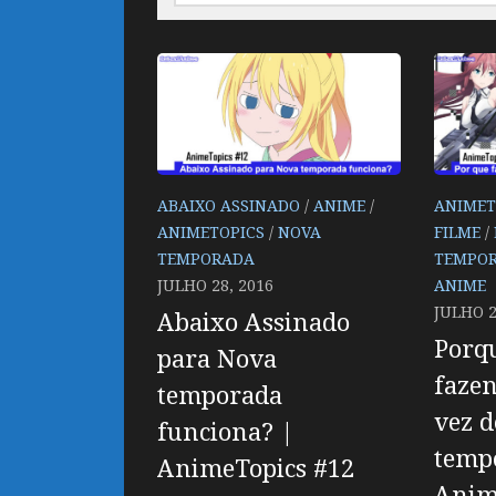
por:
ABAIXO ASSINADO
/
ANIME
/
ANIMET
ANIMETOPICS
/
NOVA
FILME
/
TEMPORADA
TEMPO
JULHO 28, 2016
ANIME
JULHO 2
Abaixo Assinado
Porqu
para Nova
fazen
temporada
vez d
funciona? |
temp
AnimeTopics #12
Anim