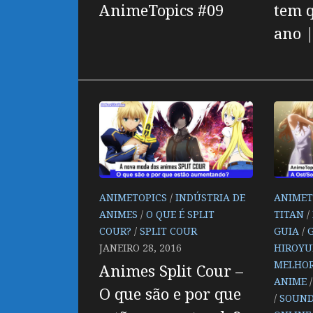
AnimeTopics #09
tem q
ano 
ANIMETOPICS
/
INDÚSTRIA DE
ANIMET
ANIMES
/
O QUE É SPLIT
TITAN
/
COUR?
/
SPLIT COUR
GUIA
/
JANEIRO 28, 2016
HIROYU
MELHOR
Animes Split Cour –
ANIME
O que são e por que
/
SOUN