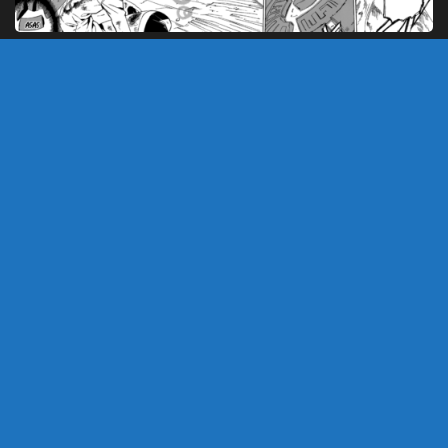
AKAME GA KILL!
/
AKAME MANGA
/
IMPRESSÕES MENSAIS
/
MANGA
MAIO 4, 2014
Impressões mensais: Akame Ga Kill cap
#48 – Mate o Inimigo (Parte 2)