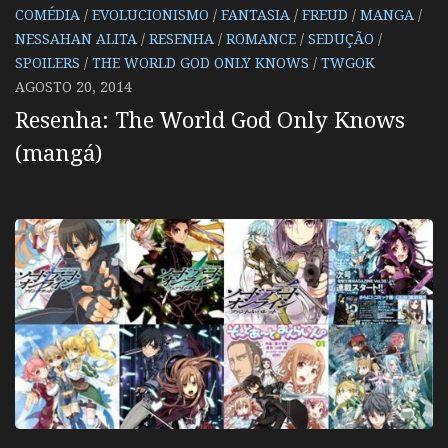
COMÉDIA
/
EVOLUCIONISMO
/
FANTASIA
/
FREUD
/
MANGA
/
NESSAHAN ALITA
/
RESENHA
/
ROMANCE
/
SEDUÇÃO
/
SPOILERS
/
THE WORLD GOD ONLY KNOWS
/
TWGOK
AGOSTO 20, 2014
Resenha: The World God Only Knows
(mangá)