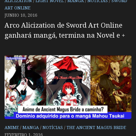
ALICIZATION
/
LIGHT NOVEL
/
MANGA
/
NOTÍCIAS
/
SWORD
ART ONLINE
JUNHO 10, 2016
Arco Alicization de Sword Art Online
ganhará mangá, termina na Novel e +
ANIME
/
MANGA
/
NOTÍCIAS
/
THE ANCIENT MAGUS BRIDE
FEVEREIRO 1, 2016