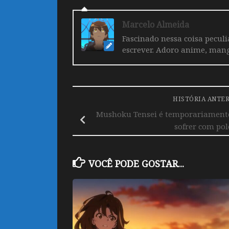
Marcelo Almeida
Fascinado nessa coisa pecul
escrever. Adoro anime, mang
HISTÓRIA ANTE
Mushoku Tensei é temporariamente
sofrer com po
VOCÊ PODE GOSTAR...