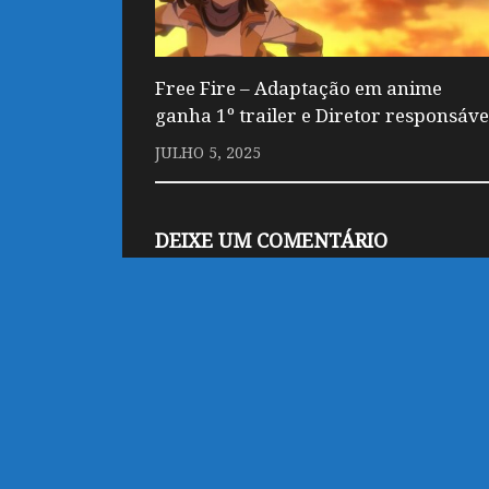
Free Fire – Adaptação em anime
ganha 1º trailer e Diretor responsáve
JULHO 5, 2025
DEIXE UM COMENTÁRIO
Você precisa fazer o
login
para publicar
customizado por Marco
Powered by
- Designed with
Hueman Pro