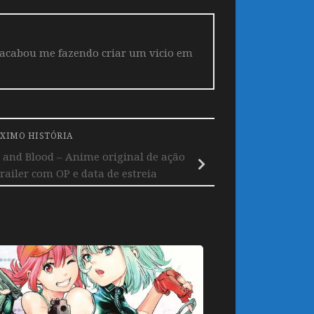
 acabou me fazendo criar um vicio em
XIMO HISTÓRIA
 and Blood – Anime original de ação
ailer com OP e data de estreia