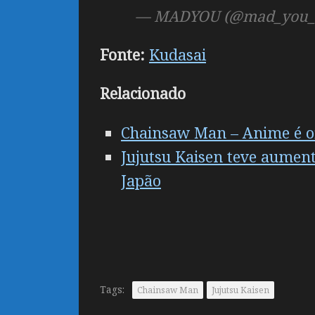
— MADYOU (@mad_you
Fonte:
Kudasai
Relacionado
Chainsaw Man – Anime é of
Jujutsu Kaisen teve aument
Japão
Tags:
Chainsaw Man
Jujutsu Kaisen