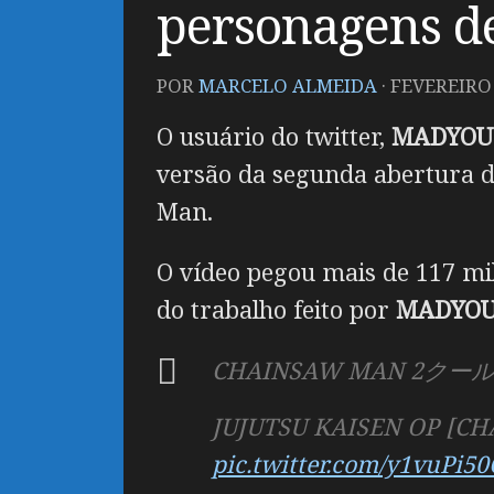
personagens de
POR
MARCELO ALMEIDA
·
FEVEREIRO 
O usuário do twitter,
MADYOU
versão da segunda abertura d
Man.
O vídeo pegou mais de 117 mil
do trabalho feito por
MADYO
CHAINSAW MAN 
JUJUTSU KAISEN OP [C
pic.twitter.com/y1vuPi50