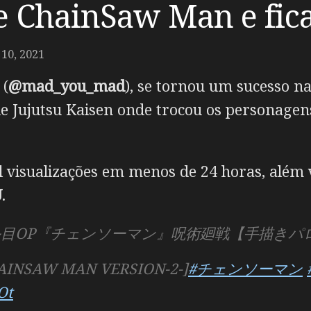
 ChainSaw Man e fica 
10, 2021
(
@mad_you_mad
), se tornou um sucesso na
e Jujutsu Kaisen onde trocou os personagen
 visualizações em menos de 24 horas, além v
U
.
2クール目OP『チェンソーマン』呪術廻戦【手描きパ
HAINSAW MAN VERSION-2-]
#チェンソーマン
Ot