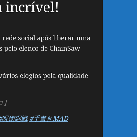
incrível!
 rede social após liberar uma
s pelo elenco de ChainSaw
ários elogios pela qualidade
ロ】
#呪術廻戦
#手書きMAD