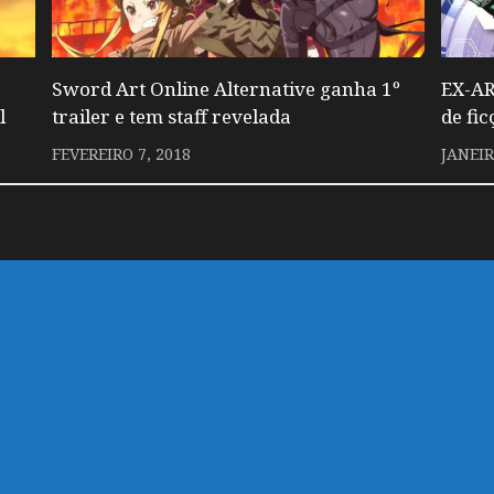
Sword Art Online Alternative ganha 1º
EX-AR
l
trailer e tem staff revelada
de fic
FEVEREIRO 7, 2018
JANEIR
 um comentário.