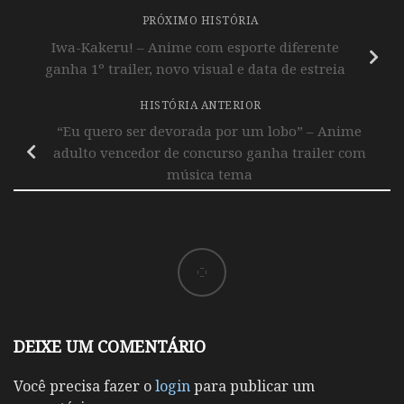
PRÓXIMO HISTÓRIA
Iwa-Kakeru! – Anime com esporte diferente
ganha 1º trailer, novo visual e data de estreia
HISTÓRIA ANTERIOR
“Eu quero ser devorada por um lobo” – Anime
adulto vencedor de concurso ganha trailer com
música tema
DEIXE UM COMENTÁRIO
Você precisa fazer o
login
para publicar um