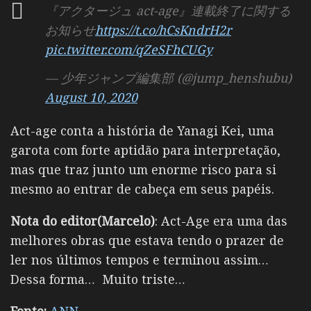
『アクタージュ act-age』連載終了に関する
お知らせ
https://t.co/hCsKndrH2r
pic.twitter.com/qZeSFhCUGy
— 少年ジャンプ編集部 (@jump_henshubu)
August 10, 2020
Act-age conta a história de Yanagi Kei, uma
garota com forte aptidão para interpretação,
mas que traz junto um enorme risco para si
mesmo ao entrar de cabeça em seus papéis.
Nota do editor(Marcelo)
: Act-Age era uma das
melhores obras que estava tendo o prazer de
ler nos últimos tempos e terminou assim…
Dessa forma… Muito triste…
Fonte:
ANN