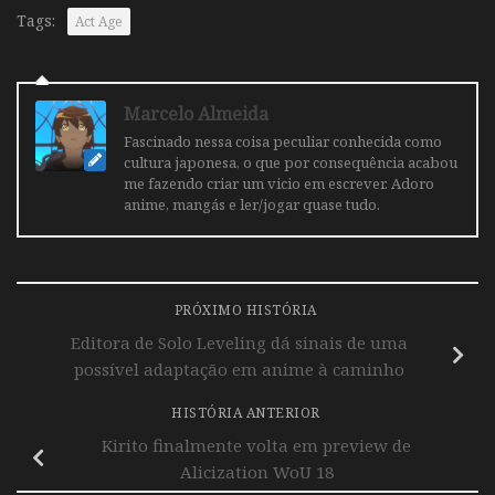
Tags:
Act Age
Marcelo Almeida
Fascinado nessa coisa peculiar conhecida como
cultura japonesa, o que por consequência acabou
me fazendo criar um vicio em escrever. Adoro
anime, mangás e ler/jogar quase tudo.
PRÓXIMO HISTÓRIA
Editora de Solo Leveling dá sinais de uma
possível adaptação em anime à caminho
HISTÓRIA ANTERIOR
Kirito finalmente volta em preview de
Alicization WoU 18