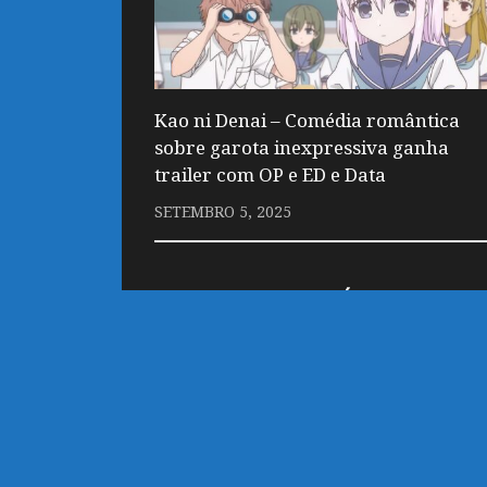
Kao ni Denai – Comédia romântica
sobre garota inexpressiva ganha
trailer com OP e ED e Data
SETEMBRO 5, 2025
DEIXE UM COMENTÁRIO
Você precisa fazer o
login
para publicar