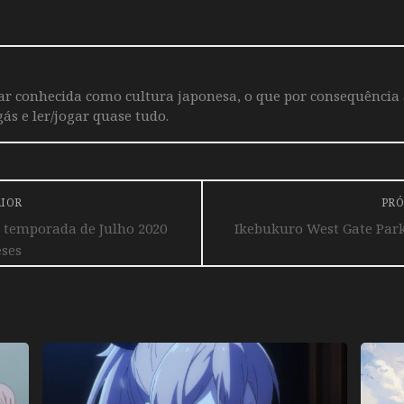
iar conhecida como cultura japonesa, o que por consequência
ás e ler/jogar quase tudo.
RIOR
PRÓ
 temporada de Julho 2020
Ikebukuro West Gate Park
eses