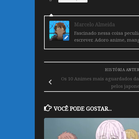
Marcelo Almeida
Fascinado nessa coisa pecul
escrever. Adoro anime, mang
HISTÓRIA ANTE
Os 10 Animes mais aguardados da
pelos japon
VOCÊ PODE GOSTAR...