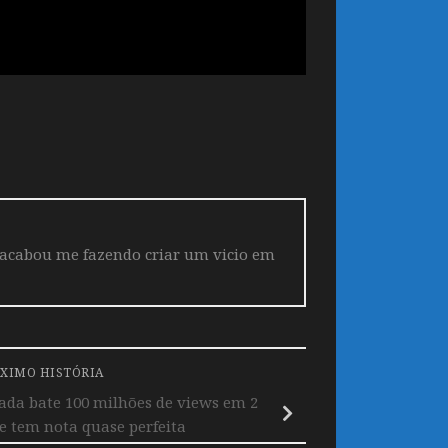
 acabou me fazendo criar um vicio em
XIMO HISTÓRIA
da bate 100 milhões de views em 2
e tem nota quase perfeita