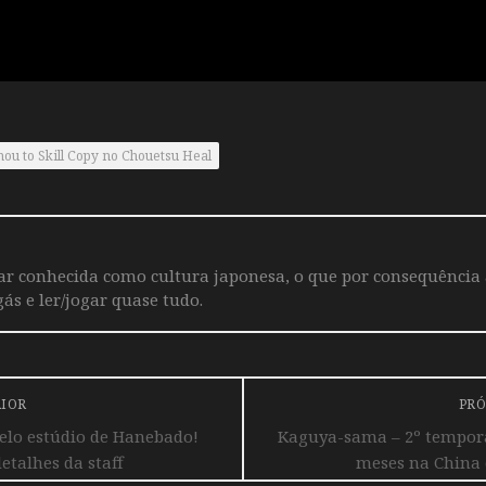
hou to Skill Copy no Chouetsu Heal
iar conhecida como cultura japonesa, o que por consequência
ás e ler/jogar quase tudo.
RIOR
PRÓ
elo estúdio de Hanebado!
Kaguya-sama – 2º tempora
detalhes da staff
meses na China 