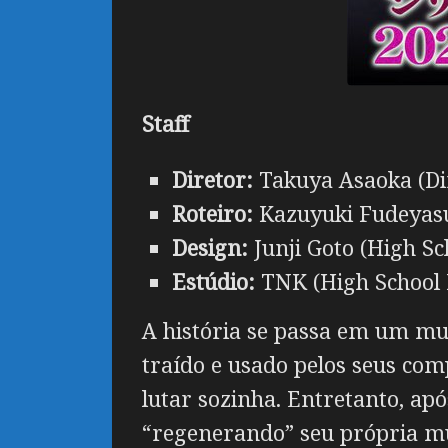
Staff
Diretor:
Takuya Asaoka (Di
Roteiro:
Kazuyuki Fudeyasu
Design:
Junji Goto (High S
Estúdio:
TNK (High School
A história se passa em um mu
traído e usado pelos seus com
lutar sozinha. Entretanto, a
“regenerando” seu própria mu