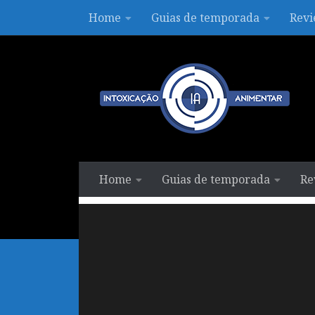
Home
Guias de temporada
Revi
Skip to content
Home
Guias de temporada
Re