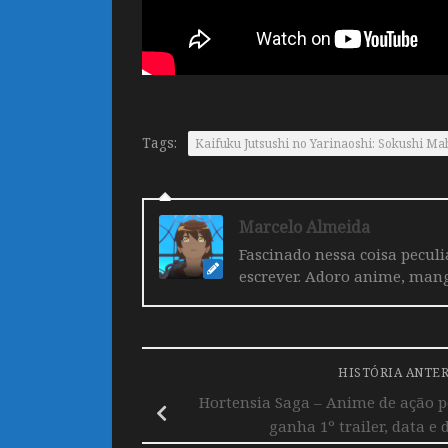
Tags:
Kaifuku Jutsushi no Yarinaoshi: Sokushi Ma
Marcelo Almeida
Fascinado nessa coisa pecul
escrever. Adoro anime, mang
HISTÓRIA ANTE
Hortensia Saga – Anime de ação p
ganha 1º trailer, data e 