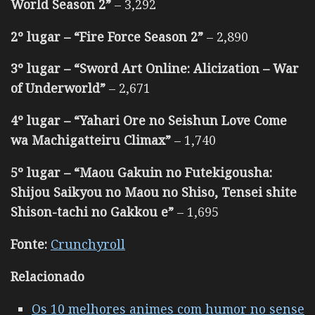
World Season 2”
– 3,292
2º lugar – “Fire Force Season 2”
– 2,890
3º lugar – “Sword Art Online: Alicization – War
of Underworld”
– 2,671
4º lugar – “Yahari Ore no Seishun Love Come
wa Machigatteiru Climax”
– 1,740
5º lugar – “Maou Gakuin no Futekigousha:
Shijou Saikyou no Maou no Shiso, Tensei shite
Shison-tachi no Gakkou e”
– 1,695
Fonte:
Crunchyroll
Relacionado
Os 10 melhores animes com humor no sense