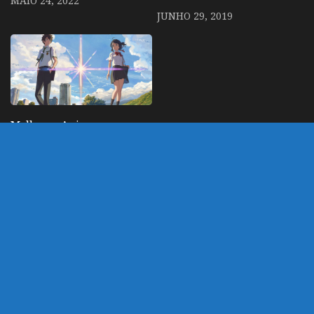
MAIO 24, 2022
JUNHO 29, 2019
Melhores Animes,
Criadores e Estúdios de
2016 pela revista
NewType
OUTUBRO 9, 2016
DEIXE UM COMENTÁRIO
Você precisa fazer o
login
para publicar um
comentário.