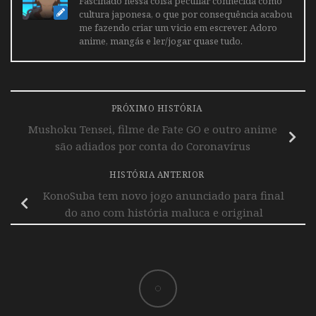
Fascinado nessa coisa peculiar conhecida como
cultura japonesa, o que por consequência acabou
me fazendo criar um vicio em escrever. Adoro
anime, mangás e ler/jogar quase tudo.
PRÓXIMO HISTÓRIA
Mushoku Tensei, filme de Fate GO e outro anime
são adiados por conta do Coronavírus
HISTÓRIA ANTERIOR
KonoSuba tem novo jogo anunciado para final
do ano com história maluca e original