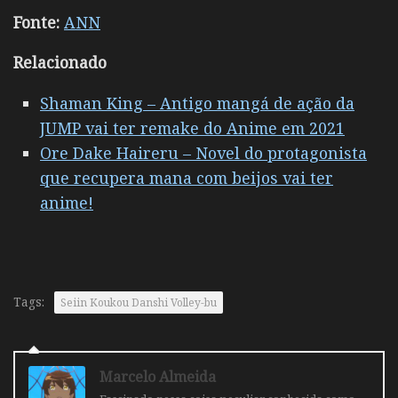
Fonte:
ANN
Relacionado
Shaman King – Antigo mangá de ação da
JUMP vai ter remake do Anime em 2021
Ore Dake Haireru – Novel do protagonista
que recupera mana com beijos vai ter
anime!
Tags:
Seiin Koukou Danshi Volley-bu
Marcelo Almeida