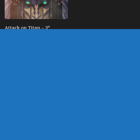
Attack on Titan – 3º
parte da última
temporada ganha
trailer da história
FEVEREIRO 26, 2023
DEIXE UM COMENTÁRIO
Você precisa fazer o
login
para publicar um
comentário.
customizado por Marco