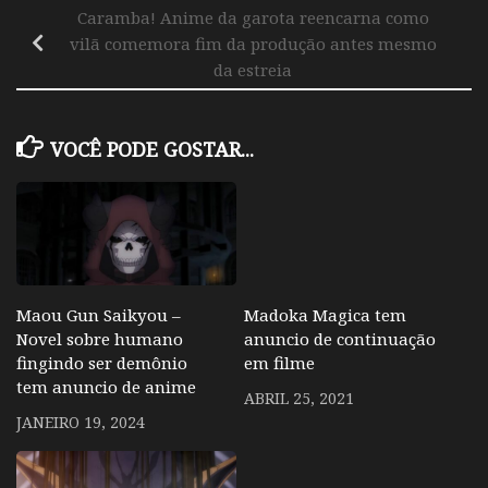
Caramba! Anime da garota reencarna como
vilã comemora fim da produção antes mesmo
da estreia
VOCÊ PODE GOSTAR...
Maou Gun Saikyou –
Madoka Magica tem
Novel sobre humano
anuncio de continuação
fingindo ser demônio
em filme
tem anuncio de anime
ABRIL 25, 2021
JANEIRO 19, 2024