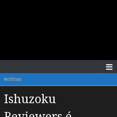
NOTÍCIAS
Ishuzoku
Reviewers é