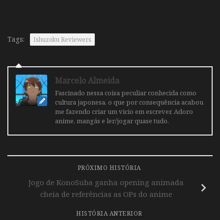
Tags:
Ishuzoku Reviewers
Marcelo Almeida
Fascinado nessa coisa peculiar conhecida como
cultura japonesa, o que por consequência acabou
me fazendo criar um vicio em escrever. Adoro
anime, mangás e ler/jogar quase tudo.
PRÓXIMO HISTÓRIA
Jogo de KonoSuba ganha opening animada
cheia de referências as OPs do anime
HISTÓRIA ANTERIOR