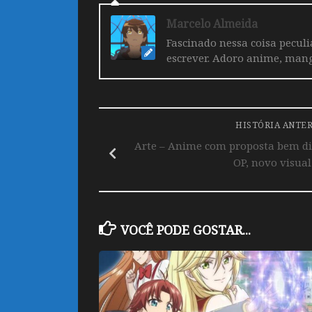
Marcelo Almeida
Fascinado nessa coisa pecul
escrever. Adoro anime, mang
HISTÓRIA ANTE
Arte – Anime com proposta bem di
OP, novo visual
VOCÊ PODE GOSTAR...