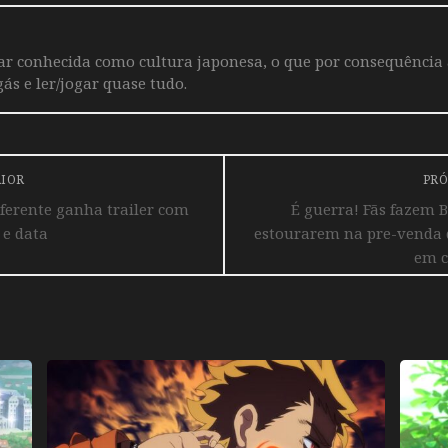
iar conhecida como cultura japonesa, o que por consequência
ás e ler/jogar quase tudo.
RIOR
PRÓ
ferente ganha trailer com
É guerra! Fãs fazem 
 e data
estourarem na pre-venda
em c