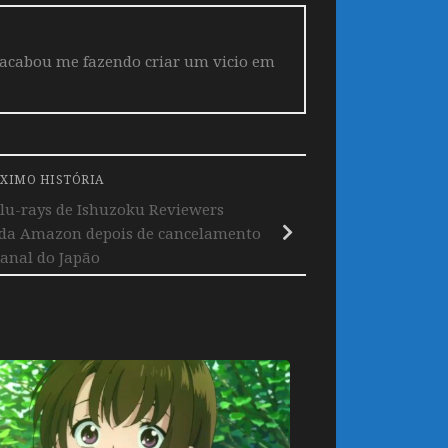
 acabou me fazendo criar um vicio em
XIMO HISTÓRIA
Blu-rays de Ishuzoku Reviewers
 da Amazon depois de cancelamento
anal do Japão