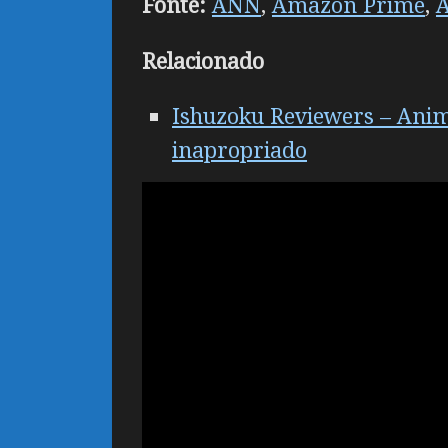
Fonte:
ANN
,
Amazon Prime
,
Relacionado
Ishuzoku Reviewers – Anim
inapropriado