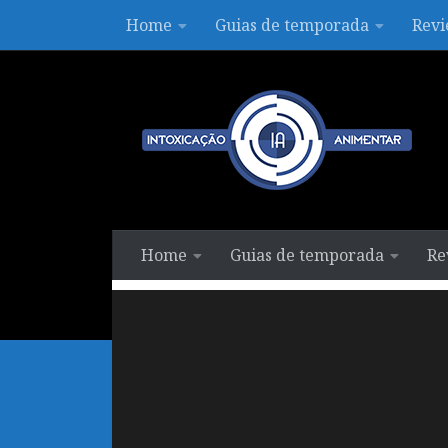
Home
Guias de temporada
Revi
Skip to content
Home
Guias de temporada
Re