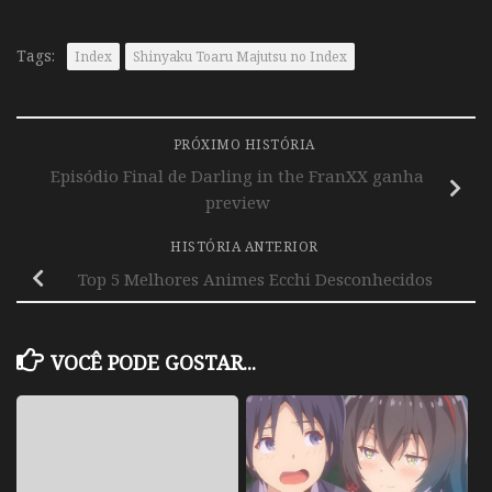
Tags:
Index
Shinyaku Toaru Majutsu no Index
PRÓXIMO HISTÓRIA
Episódio Final de Darling in the FranXX ganha
preview
HISTÓRIA ANTERIOR
Top 5 Melhores Animes Ecchi Desconhecidos
VOCÊ PODE GOSTAR...