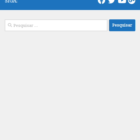
SIGA:
Pesquisar
por: