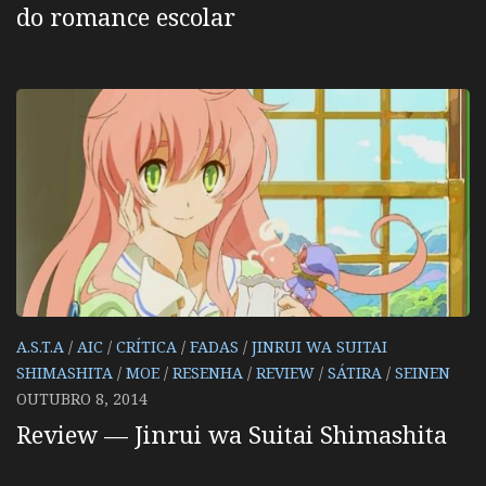
do romance escolar
A.S.T.A
/
AIC
/
CRÍTICA
/
FADAS
/
JINRUI WA SUITAI
SHIMASHITA
/
MOE
/
RESENHA
/
REVIEW
/
SÁTIRA
/
SEINEN
OUTUBRO 8, 2014
Review — Jinrui wa Suitai Shimashita