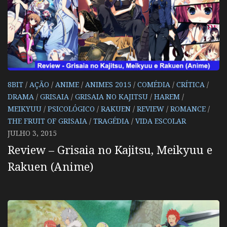
8BIT
/
AÇÃO
/
ANIME
/
ANIMES 2015
/
COMÉDIA
/
CRÍTICA
/
DRAMA
/
GRISAIA
/
GRISAIA NO KAJITSU
/
HAREM
/
MEIKYUU
/
PSICOLÓGICO
/
RAKUEN
/
REVIEW
/
ROMANCE
/
THE FRUIT OF GRISAIA
/
TRAGÉDIA
/
VIDA ESCOLAR
JULHO 3, 2015
Review – Grisaia no Kajitsu, Meikyuu e
Rakuen (Anime)