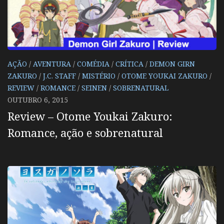
AÇÃO
/
AVENTURA
/
COMÉDIA
/
CRÍTICA
/
DEMON GIRN
ZAKURO
/
J.C. STAFF
/
MISTÉRIO
/
OTOME YOUKAI ZAKURO
/
REVIEW
/
ROMANCE
/
SEINEN
/
SOBRENATURAL
OUTUBRO 6, 2015
Review – Otome Youkai Zakuro:
Romance, ação e sobrenatural