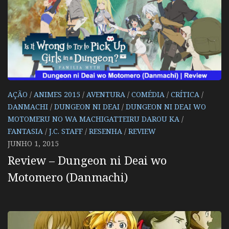
AÇÃO
/
ANIMES 2015
/
AVENTURA
/
COMÉDIA
/
CRÍTICA
/
DANMACHI
/
DUNGEON NI DEAI
/
DUNGEON NI DEAI WO
MOTOMERU NO WA MACHIGATTEIRU DAROU KA
/
FANTASIA
/
J.C. STAFF
/
RESENHA
/
REVIEW
JUNHO 1, 2015
Review – Dungeon ni Deai wo
Motomero (Danmachi)