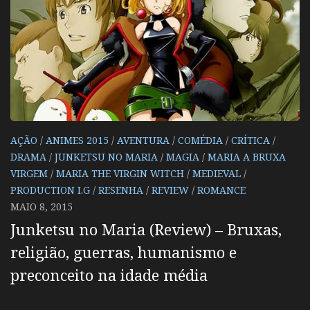
AÇÃO
/
ANIMES 2015
/
AVENTURA
/
COMÉDIA
/
CRÍTICA
/
DRAMA
/
JUNKETSU NO MARIA
/
MAGIA
/
MARIA A BRUXA
VIRGEM
/
MARIA THE VIRGIN WITCH
/
MEDIEVAL
/
PRODUCTION I.G
/
RESENHA
/
REVIEW
/
ROMANCE
MAIO 8, 2015
Junketsu no Maria (Review) – Bruxas,
religião, guerras, humanismo e
preconceito na idade média