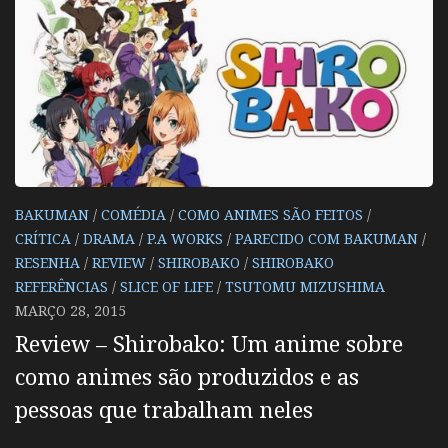
BAKUMAN
/
COMÉDIA
/
COMO ANIMES SÃO FEITOS
/
CRÍTICA
/
DRAMA
/
P.A WORKS
/
PARECIDO COM BAKUMAN
/
RESENHA
/
REVIEW
/
SHIROBAKO
/
SHIROBAKO
REFERÊNCIAS
/
SLICE OF LIFE
/
TSUTOMU MIZUSHIMA
MARÇO 28, 2015
Review – Shirobako: Um anime sobre
como animes são produzidos e as
pessoas que trabalham neles