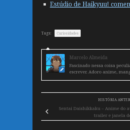
Estúdio de Haikyuu! coment
Tags:
Curiosidades
Marcelo Almeida
Fascinado nessa coisa pecul
escrever. Adoro anime, mang
HISTÓRIA ANTE
Sentai Daishikkaku – Anime do 
trailer e janela d