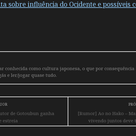
a sobre influência do Ocidente e possíveis 
iar conhecida como cultura japonesa, o que por consequência
ás e ler/jogar quase tudo.
RIOR
PRÓ
autor de Gotoubun ganha
[Rumor] Ao no Hako – Ma
e estreia
vivendo juntos deve 