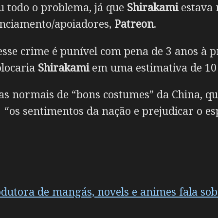
ou todo o problema, já que
Shirakami
estava 
anciamento/apoiadores,
Patreon
.
 esse crime é punível com pena de 3 anos à
olocaria
Shirakami
em uma estimativa de 10 a
idas normais de “bons costumes” da China, qu
“os sentimentos da nação e prejudicar o esp
rodutora de mangás, novels e animes fala s