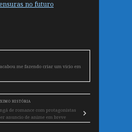
censuras no futuro
 acabou me fazendo criar um vicio em
XIMO HISTÓRIA
ngá de romance com protagonistas
ter anuncio de anime em breve