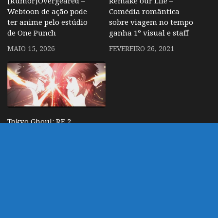
[Rumor]Overgeared –
Remake our Life –
Webtoon de ação pode
Comédia romântica
ter anime pelo estúdio
sobre viagem no tempo
de One Punch
ganha 1º visual e staff
MAIO 15, 2026
FEVEREIRO 26, 2021
Tokyo Ghoul: RE 2
ganha primeiro trailer
completo e data
SETEMBRO 10, 2018
DEIXE UM COMENTÁRIO