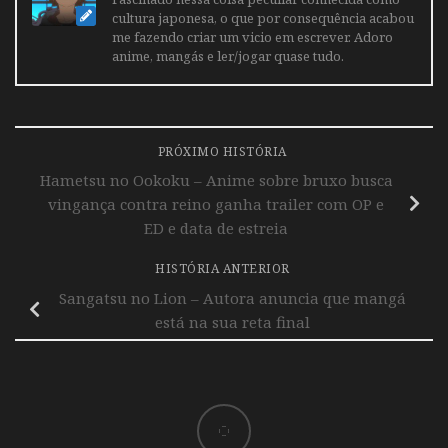
cultura japonesa, o que por consequência acabou
me fazendo criar um vicio em escrever. Adoro
anime, mangás e ler/jogar quase tudo.
PRÓXIMO HISTÓRIA
Hametsu no Ookoku – Anime sobre bruxo busca
vingança contra reino ganha trailer com OP e
ED e data de estreia
HISTÓRIA ANTERIOR
Sangatsu no Lion – Autora anuncia que mangá
está na sua reta final