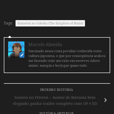
Tags:
Hametsu no Ookoku (The Kingdom of Ruins)
Marcelo Almeida
Fascinado nessa coisa peculiar conhecida como
cultura japonesa, o que por consequência acabou
me fazendo criar um vicio em escrever. Adoro
anime, mangás e ler/jogar quase tudo.
PRÓXIMO HISTÓRIA
Sousou no Frieren – Anime de fantasia bem
elogiado ganha trailer completo com OP e ED
HISTÓRIA ANTERIOR