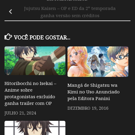
Jujutsu Kaisen – OP e ED da 2º temporada
ganha versão sem créditos
VOCÊ PODE GOSTAR...
Hitoribocchi no Isekai –
Mangá de Shigatsu wa
Anime sobre
Kimi no Uso Anunciado
protagonistas excluído
pela Editora Panini
ganha trailer com OP
DEZEMBRO 19, 2016
JULHO 21, 2024