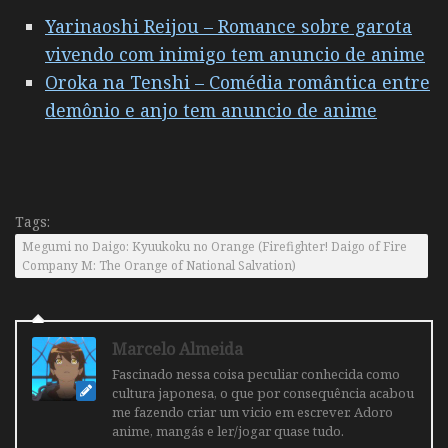
Yarinaoshi Reijou – Romance sobre garota
vivendo com inimigo tem anuncio de anime
Oroka na Tenshi – Comédia romântica entre
demônio e anjo tem anuncio de anime
Tags:
Megumi no Daigo: Kyuukoku no Orange (Firefighter! Daigo of Fire
Company M: The Orange of National Salvation)
Marcelo Almeida
Fascinado nessa coisa peculiar conhecida como
cultura japonesa, o que por consequência acabou
me fazendo criar um vicio em escrever. Adoro
anime, mangás e ler/jogar quase tudo.