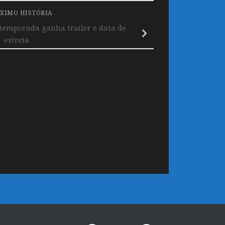
XIMO HISTÓRIA
 temporada ganha trailer e data de
estreia