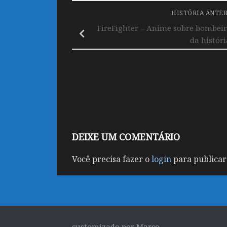
HISTÓRIA ANTE
FireFighter – Anime sobre bombeir
da históri
DEIXE UM COMENTÁRIO
Você precisa fazer o
login
para publicar
customizado por Marco