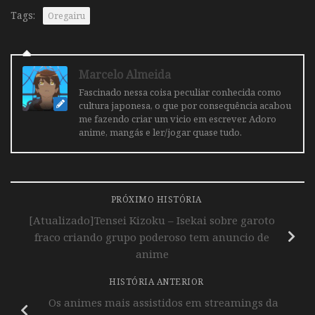
Tags:
Oregairu
Marcelo Almeida
Fascinado nessa coisa peculiar conhecida como
cultura japonesa, o que por consequência acabou
me fazendo criar um vicio em escrever. Adoro
anime, mangás e ler/jogar quase tudo.
PRÓXIMO HISTÓRIA
[Atualizado]Tensei Kizoku – Isekai sobre garoto
fraco criando grupo poderoso tem anuncio de
anime
HISTÓRIA ANTERIOR
Os animes mais assistidos em streamings da