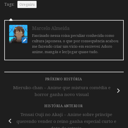
Tags:
Oregairu
Marcelo Almeida
Fascinado nessa coisa peculiar conhecida como
cultura japonesa, o que por consequência acabou
me fazendo criar um vicio em escrever. Adoro
anime, mangás e ler/jogar quase tudo.
PRÓXIMO HISTÓRIA
Mieruko-chan – Anime que mistura comédia e
horror ganha novo visual
HISTÓRIA ANTERIOR
Tensai Ouji no Akaji – Anime sobre príncipe
querendo vender o reino ganha especial curto e
data de estreia