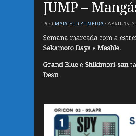
JUMP – Mangás 
POR
MARCELO ALMEIDA
·
ABRIL 15, 2
Semana marcada com a estreia
Sakamoto Days
e
Mashle
.
Grand Blue
e
Shikimori-san
ta
Desu
.