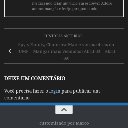
me fazendo criar um vicio em escrever. Adoro
anime, mangás e ler/jogar quase tudo.
HISTÓRIA ANTERIOR
Spy x Family, Chainsaw Man e várias obras da
JUMP – Mangás mais Vendidos (Abril 03 – Abril
09)
DEIXE UM COMENTÁRIO
Você precisa fazer o
login
para publicar um
comentário.
customizado por Marco