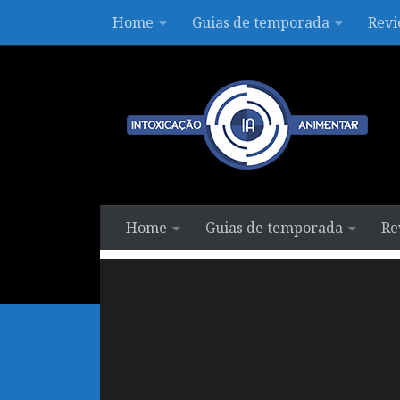
Home
Guias de temporada
Revi
Skip to content
Home
Guias de temporada
Re