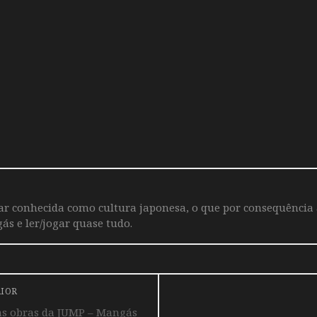
iar conhecida como cultura japonesa, o que por consequência
ás e ler/jogar quase tudo.
RIOR
as obras da JUMP – Mangás