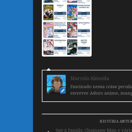
Marcelo Almeida
Fascinado nessa coisa pecul
escrever. Adoro anime, mang
HISTÓRIA ANTE
Spy x Family, Chainsaw Man e vári