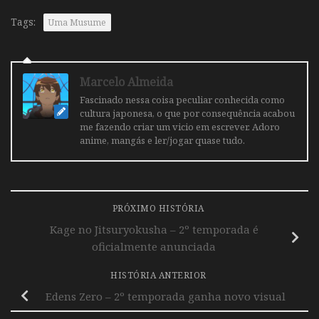
Tags:
Uma Musume
Marcelo Almeida
Fascinado nessa coisa peculiar conhecida como
cultura japonesa, o que por consequência acabou
me fazendo criar um vicio em escrever. Adoro
anime, mangás e ler/jogar quase tudo.
PRÓXIMO HISTÓRIA
Kage no Jitsuryokusha – 2º temporada é
oficialmente anunciada
HISTÓRIA ANTERIOR
Edens Zero – 2º temporada ganha novo visual