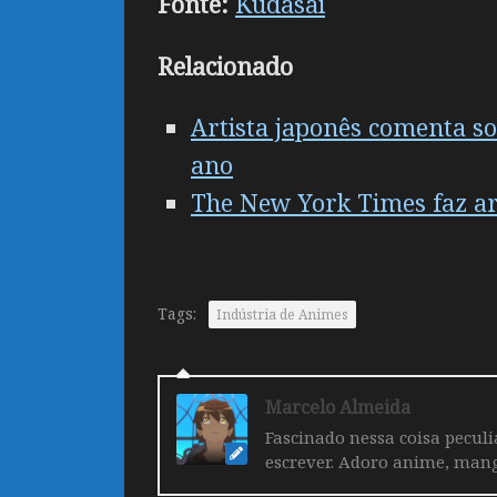
Fonte:
Kudasai
Relacionado
Artista japonês comenta 
ano
The New York Times faz ar
Tags:
Indústria de Animes
Marcelo Almeida
Fascinado nessa coisa pecul
escrever. Adoro anime, mang