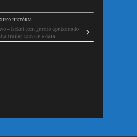
XIMO HISTÓRIA
wo – Isekai com garoto apaixonado
ha trailer com OP e data