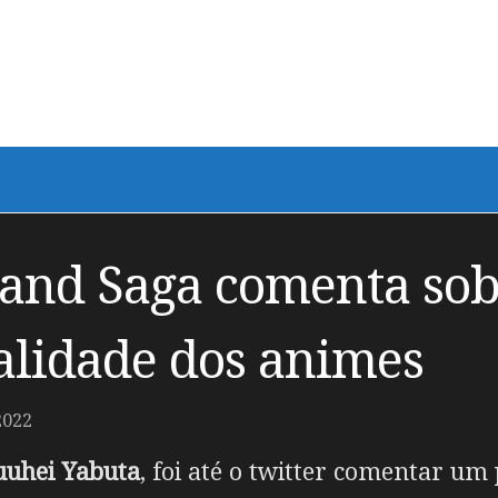
land Saga comenta so
alidade dos animes
2022
uuhei Yabuta
, foi até o twitter comentar um