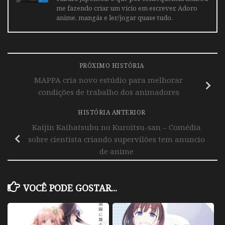
me fazendo criar um vicio em escrever. Adoro
anime, mangás e ler/jogar quase tudo.
PRÓXIMO HISTÓRIA
MAPPA cria novo estúdio para melhorar
condições de trabalho dos animadores
HISTÓRIA ANTERIOR
Kaijin Kaihatsubu no Kuroitsu-san – Comédia
sobre cientista criando supervilões tem anuncio
de anime
VOCÊ PODE GOSTAR...