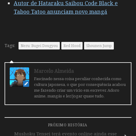
Autor de Hataraku Saibou Code Black e
Taboo Tatoo anunciam novo mangá
Tags:
Neru: Bugei Dougyou
Red Hood
Shounen Jump
Marcelo Almeida
Fascinado nessa coisa peculiar conhecida como
cultura japonesa, o que por consequência acabou
me fazendo criar um vicio em escrever. Adoro
anime, mangás e ler/jogar quase tudo.
PRÓXIMO HISTÓRIA
Mushoku Tensei terá evento online ainda esse