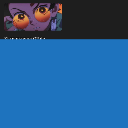
Fã reimagina OP de
Dandadan com
personagens de Kimetsu
no Yaiba usando IA
NOVEMBRO 17, 2024
DEIXE UM COMENTÁRIO
Você precisa fazer o
login
para publicar um
comentário.