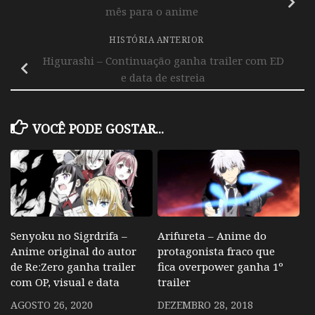
mês para o anime
HISTÓRIA ANTERIOR
Higurashi – Continuação ganha trailer com ED
e data de estreia
VOCÊ PODE GOSTAR...
Senyoku no Sigrdrifa –
Arifureta – Anime do
Anime original do autor
protagonista fraco que
de Re:Zero ganha trailer
fica overpower ganha 1º
com OP, visual e data
trailer
AGOSTO 26, 2020
DEZEMBRO 28, 2018