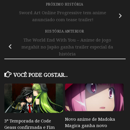
PRÓXIMO HISTÓRIA
Sword Art Online Progressive tem anime
anunciado com tease trailer!
HISTÓRIA ANTERIOR
The World End With You – Anime de jogo
megahit no Japão ganha trailer especial da
história
VOCÊ PODE GOSTAR...
Novo anime de Madoka
3ª Temporada de Code
Magica ganha novo
Geass confirmada e Fim