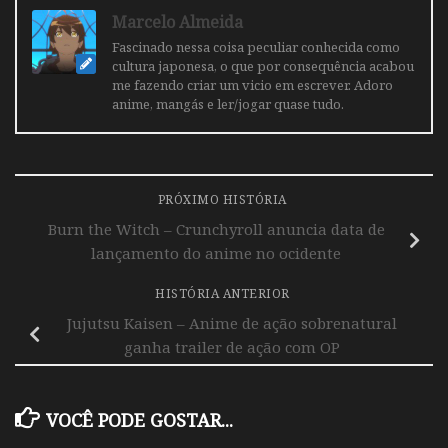
Marcelo Almeida
Fascinado nessa coisa peculiar conhecida como
cultura japonesa, o que por consequência acabou
me fazendo criar um vicio em escrever. Adoro
anime, mangás e ler/jogar quase tudo.
PRÓXIMO HISTÓRIA
Burn the Witch – Crunchyroll anuncia data de
lançamento do anime no ocidente
HISTÓRIA ANTERIOR
Jujutsu Kaisen – Anime de ação sobrenatural
ganha trailer de ação com OP
VOCÊ PODE GOSTAR...