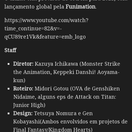
lançamento global pela
Funimation
.
https://www.youtube.com/watch?
time_continue=82&v=-
qCU89re1Vk&feature=emb_logo
Staff
Diretor:
Kazuya Ichikawa (Monster Strike
the Animation, Keppeki Danshi! Aoyama-
kun)
Roteiro:
Midori Gotou (OVA de Genshiken
Nidaime, alguns eps de Attack on Titan:
Junior High)
Design:
Tetsuya Nomura e Gen
Kobayashi(Ambos envolvidos em projetos de
Final Fantasy/Kingdom Hearts)