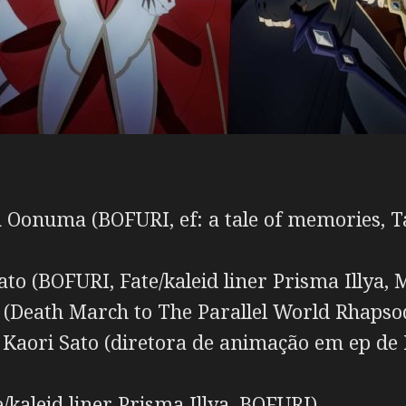
 Oonuma (BOFURI, ef: a tale of memories,
to (BOFURI, Fate/kaleid liner Prisma Illya
Death March to The Parallel World Rhapsod
:
Kaori Sato (diretora de animação em ep de
kaleid liner Prisma Illya, BOFURI)