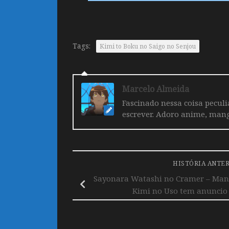
Tags:
Kimi to Boku no Saigo no Senjou
Marcelo Almeida
Fascinado nessa coisa pecul
escrever. Adoro anime, mang
HISTÓRIA ANTE
Sayonara Watashi no Cramer – Mang
Kimi no Uso tem anuncio 