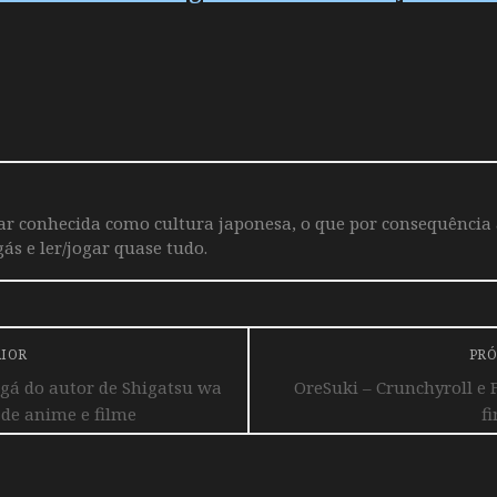
iar conhecida como cultura japonesa, o que por consequência
ás e ler/jogar quase tudo.
RIOR
PRÓ
á do autor de Shigatsu wa
OreSuki – Crunchyroll e
de anime e filme
f