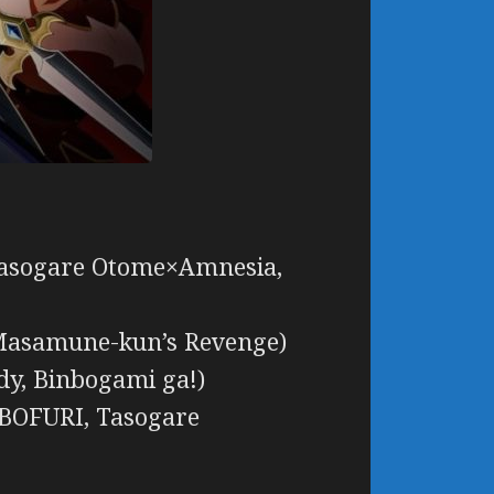
 Tasogare Otome×Amnesia,
, Masamune-kun’s Revenge)
y, Binbogami ga!)
 BOFURI, Tasogare