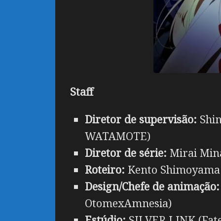
Staff
Diretor de supervisão:
Shin
WATAMOTE)
Diretor de série:
Mirai Mina
Roteiro:
Kento Shimoyama (
Design/Chefe de animação
OtomexAmnesia)
Estúdio:
SILVER LINK (Fate/