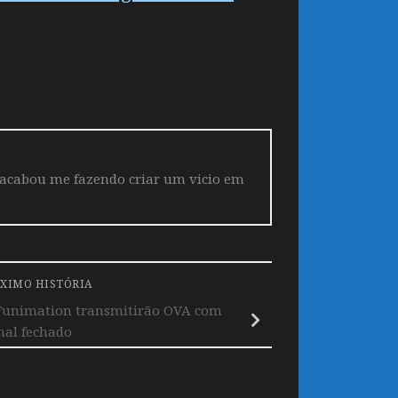
 acabou me fazendo criar um vicio em
XIMO HISTÓRIA
 Funimation transmitirão OVA com
inal fechado