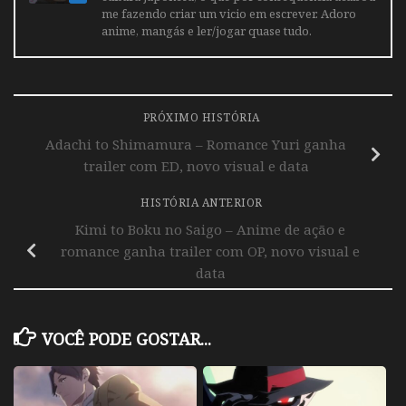
me fazendo criar um vicio em escrever. Adoro
anime, mangás e ler/jogar quase tudo.
PRÓXIMO HISTÓRIA
Adachi to Shimamura – Romance Yuri ganha
trailer com ED, novo visual e data
HISTÓRIA ANTERIOR
Kimi to Boku no Saigo – Anime de ação e
romance ganha trailer com OP, novo visual e
data
VOCÊ PODE GOSTAR...