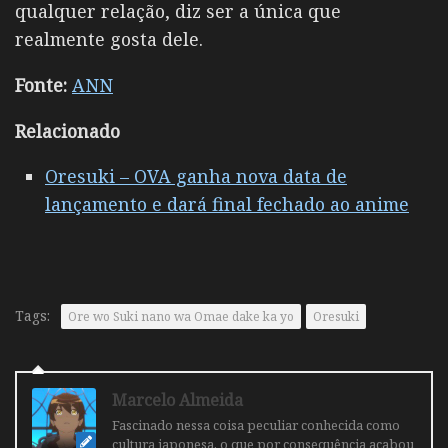
qualquer relação, diz ser a única que
realmente gosta dele.
Fonte:
ANN
Relacionado
Oresuki – OVA ganha nova data de
lançamento e dará final fechado ao anime
Tags:
Ore wo Suki nano wa Omae dake ka yo
Oresuki
Marcelo Almeida
Fascinado nessa coisa peculiar conhecida como
cultura japonesa, o que por consequência acabou