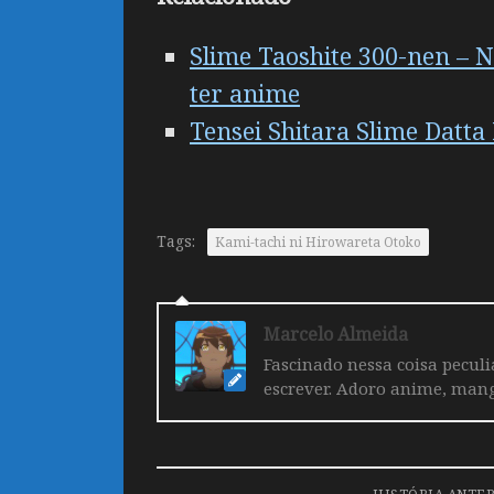
Slime Taoshite 300-nen – N
ter anime
Tensei Shitara Slime Datta
Tags:
Kami-tachi ni Hirowareta Otoko
Marcelo Almeida
Fascinado nessa coisa pecul
escrever. Adoro anime, mang