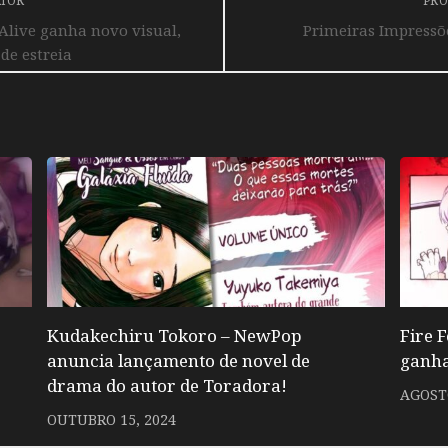
RIOR
PRÓ
 Alive ganha novo visual,
Primeiras Impressõ
 de estreia
Kudakechiru Tokoro – NewPop
Fire 
anuncia lançamento de novel de
ganha
drama do autor de Toradora!
AGOSTO
OUTUBRO 15, 2024