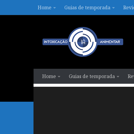
Home
Guias de temporada
Revi
Skip to content
Home
Guias de temporada
Re