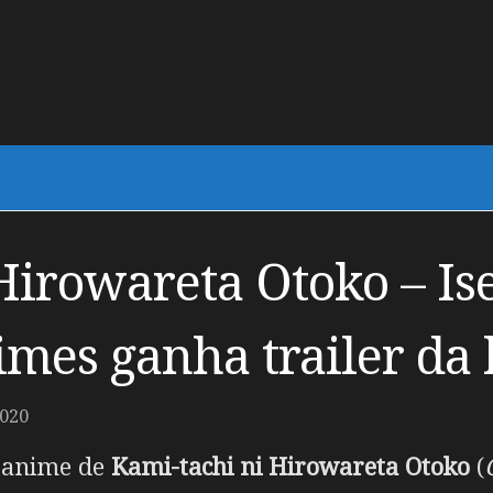
Hirowareta Otoko – Is
imes ganha trailer da 
2020
m anime de
Kami-tachi ni Hirowareta Otoko
(