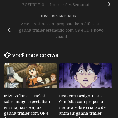
BOFURI #10 — Impressões Semanais
HISTÓRIA ANTERIOR
Arte – Anime com proposta bem diferente
ganha trailer estendido com OP e ED e novo
visual
VOCÊ PODE GOSTAR...
Mizu Zokusei – Isekai
Heaven’s Design Team –
sobre mago especialista
Comédia com proposta
em magias de água
maluca sobre criação de
ganha trailer com OP e
animais ganha trailer