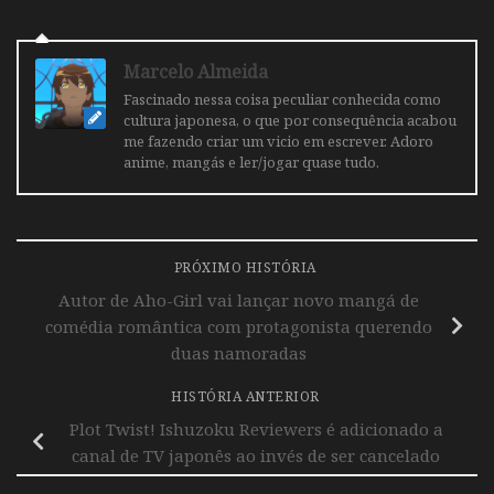
Marcelo Almeida
Fascinado nessa coisa peculiar conhecida como
cultura japonesa, o que por consequência acabou
me fazendo criar um vicio em escrever. Adoro
anime, mangás e ler/jogar quase tudo.
PRÓXIMO HISTÓRIA
Autor de Aho-Girl vai lançar novo mangá de
comédia romântica com protagonista querendo
duas namoradas
HISTÓRIA ANTERIOR
Plot Twist! Ishuzoku Reviewers é adicionado a
canal de TV japonês ao invés de ser cancelado