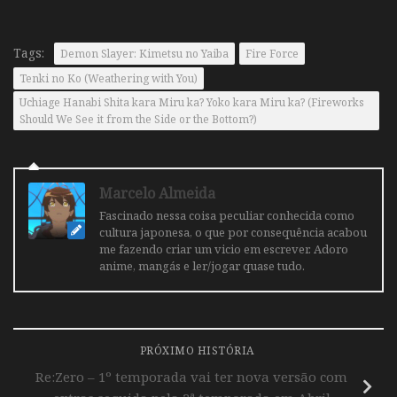
Tags:
Demon Slayer: Kimetsu no Yaiba
Fire Force
Tenki no Ko (Weathering with You)
Uchiage Hanabi Shita kara Miru ka? Yoko kara Miru ka? (Fireworks
Should We See it from the Side or the Bottom?)
Marcelo Almeida
Fascinado nessa coisa peculiar conhecida como
cultura japonesa, o que por consequência acabou
me fazendo criar um vicio em escrever. Adoro
anime, mangás e ler/jogar quase tudo.
PRÓXIMO HISTÓRIA
Re:Zero – 1º temporada vai ter nova versão com