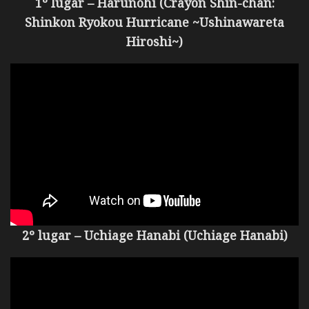
1º lugar – Harunohi (Crayon Shin-chan:
Shinkon Ryokou Hurricane ~Ushinawareta
Hiroshi~)
2º lugar – Uchiage Hanabi (Uchiage Hanabi)