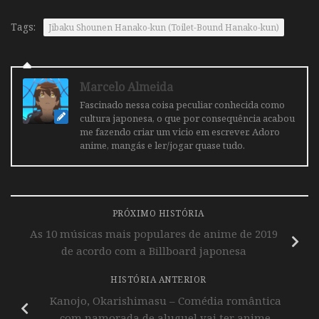
Tags:
Jibaku Shounen Hanako-kun (Toilet-Bound Hanako-kun)
Marcelo Almeida
Fascinado nessa coisa peculiar conhecida como
cultura japonesa, o que por consequência acabou
me fazendo criar um vicio em escrever. Adoro
anime, mangás e ler/jogar quase tudo.
PRÓXIMO HISTÓRIA
As 10 músicas mais populares de anime de 2019
de acordo com a Billboard japonesa
HISTÓRIA ANTERIOR
Kanojo, Okarishimasu – Comédia romântica
com namorada de aluguel vai ter anime