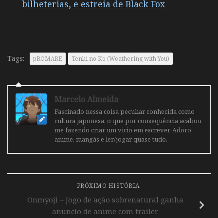
bilheterias, e estreia de Black Fox
Tags:
pROMARE
Tenki no Ko (Weathering with You)
Marcelo Almeida
Fascinado nessa coisa peculiar conhecida como
cultura japonesa, o que por consequência acabou
me fazendo criar um vicio em escrever. Adoro
anime, mangás e ler/jogar quase tudo.
PRÓXIMO HISTÓRIA
Onmyoji – Jogo de ação sobrenatural ganha
anuncio de anime com trailer