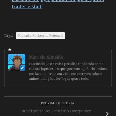
trailer e staff
Tags:
Mahouka Koukou no Rettousei
Marcelo Almeida
Fascinado nessa coisa peculiar conhecida como
cultura japonesa, o que por consequência acabou
me fazendo criar um vicio em escrever. Adoro
anime, mangás e ler/jogar quase tudo.
PRÓXIMO HISTÓRIA
Novel sobre Rei Demônio Overpower