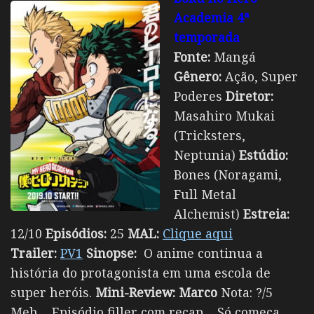
Academia 4ª
temporada
Fonte:
Mangá
Gênero:
Ação, Super
Poderes
Diretor:
Masahiro Mukai
(Tricksters,
Neptunia)
Estúdio:
Bones (Noragami,
Full Metal
Alchemist)
Estreia:
12/10
Episódios:
25
MAL:
Clique aqui
Trailer:
PV1
Sinopse:
O anime continua a
história do protagonista em uma escola de
super heróis.
Mini-Review:
Marco
Nota: ?/5
Meh… Episódio filler com recap… Só começa