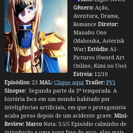
Gênero:
Ação,
Aventura, Drama,
Romance
Diretor:
Manabu Ono
(Mahouka, Asterisk
War)
Estúdio:
A1-
Pictures (Sword Art
Online, Kimi no Uso)
Estreia:
12/10
Episódios:
23
MAL:
Clique aqui
Trailer:
PV1
Sinopse:
Segunda parte da 3ª temporada. A
história foca em um mundo habitado por
inteligências artificiais, em que o protagonista
acaba preso depois de um acidente grave.
Mini-
Review:
Marco
Nota: 3.5/5 Episódio calminho de
introdução a uma nova fase do arco, algo mais