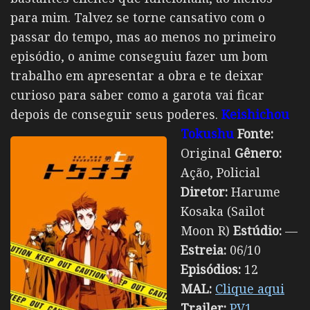
para mim. Talvez se torne cansativo com o
passar do tempo, mas ao menos no primeiro
episódio, o anime conseguiu fazer um bom
trabalho em apresentar a obra e te deixar
curioso para saber como a garota vai ficar
depois de conseguir seus poderes.
Keishichou
Tokushu
Fonte:
Original
Gênero:
Ação, Policial
Diretor:
Harume
Kosaka (Sailot
Moon R)
Estúdio:
—
Estreia:
06/10
Episódios:
12
MAL:
Clique aqui
Trailer:
PV1