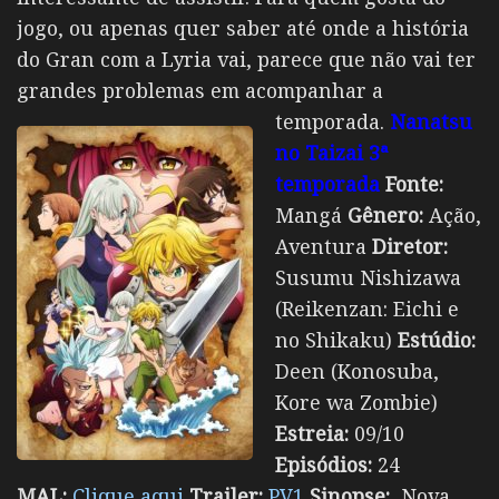
jogo, ou apenas quer saber até onde a história
do Gran com a Lyria vai, parece que não vai ter
grandes problemas em acompanhar a
temporada.
Nanatsu
no Taizai 3ª
temporada
Fonte:
Mangá
Gênero:
Ação,
Aventura
Diretor:
Susumu Nishizawa
(Reikenzan: Eichi e
no Shikaku)
Estúdio:
Deen (Konosuba,
Kore wa Zombie)
Estreia:
09/10
Episódios:
24
MAL:
Clique aqui
Trailer:
PV1
Sinopse:
Nova