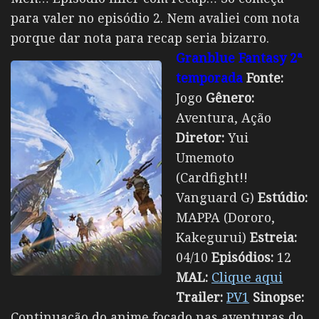
para valer no episódio 2. Nem avaliei com nota
porque dar nota para recap seria bizarro.
Granblue Fantasy 2ª
temporada
Fonte:
Jogo
Gênero:
Aventura, Ação
Diretor:
Yui
Umemoto
(Cardfight!!
Vanguard G)
Estúdio:
MAPPA (Dororo,
Kakegurui)
Estreia:
04/10
Episódios:
12
MAL:
Clique aqui
Trailer:
PV1
Sinopse:
Continuação do anime focado nas aventuras do