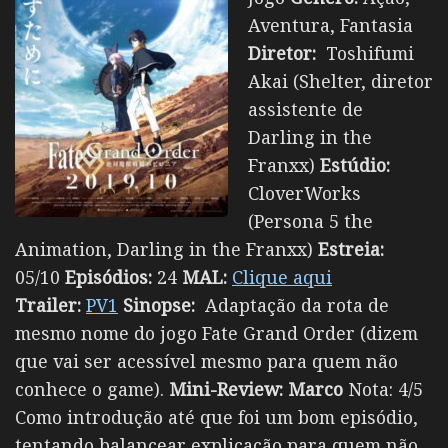
Aventura, Fantasia
Diretor:
Toshifumi
Akai (Shelter, diretor
assistente de
Darling in the
Franxx)
Estúdio:
CloverWorks
(Persona 5 the
Animation, Darling in the Franxx)
Estreia:
05/10
Episódios:
24
MAL:
Clique aqui
Trailer:
PV1
Sinopse:
Adaptação da rota de
mesmo nome do jogo Fate Grand Order (dizem
que vai ser acessível mesmo para quem não
conhece o game).
Mini-Review:
Marco
Nota: 4/5
Como introdução até que foi um bom episódio,
tentando balancear explicação para quem não