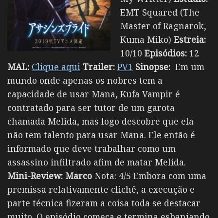
EMT Squared (The
Master of Ragnarok,
Kuma Miko)
Estreia:
10/10
Episódios:
12
MAL:
Clique aqui
Trailer:
PV1
Sinopse:
Em um
mundo onde apenas os nobres tem a
capacidade de usar Mana, Kufa Vampir é
contratado para ser tutor de um garota
chamada Melida, mas logo descobre que ela
não tem talento para usar Mana. Ele então é
informado que deve trabalhar como um
assassino infiltrado afim de matar Melida.
Mini-Review:
Marco
Nota: 4/5 Embora com uma
premissa relativamente clichê, a execução e
parte técnica fizeram a coisa toda se destacar
muito. O episódio começa e termina esbanjando