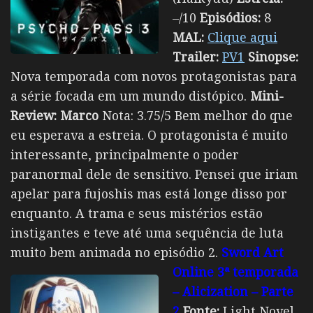
–/10
Episódios:
8
MAL:
Clique aqui
Trailer:
PV1
Sinopse:
Nova temporada com novos protagonistas para
a série focada em um mundo distópico.
Mini-
Review:
Marco
Nota: 3.75/5 Bem melhor do que
eu esperava a estreia. O protagonista é muito
interessante, principalmente o poder
paranormal dele de sensitivo. Pensei que iriam
apelar para fujoshis mas está longe disso por
enquanto. A trama e seus mistérios estão
instigantes e teve até uma sequência de luta
muito bem animada no episódio 2.
Sword Art
Online 3ª temporada
– Alicization – Parte
2
Fonte:
Light Novel