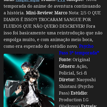
temporada do anime de aventura continuando
a história.
Mini-Review:
Marco
Nota: 2/5 O QUE
DIABOS É ISSO?! TROCARAM SANGUE POR
FLUIDOS QUE NÃO QUERO DESCREVER! Fora
isso foi basicamente uma reintrodução que não
empolga muito, e com animação meio boca,
como era esperado do estúdio novo.
Psycho
Pass 3ª temporada*
Fonte:
Original
Gênero:
Ação,
Policial, Sci-fi
Diretor:
Naoyoshi
Shiotani (Psycho
Pass)
Estúdio:
Production I.G
(Haikyuu)
Estreia: