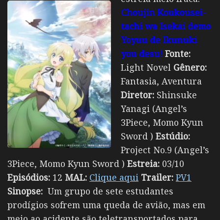
Choujin Koukousei-
tachi wa Isekai demo
Yoyuu de Ikunuki
you desu!
Fonte:
Light Novel
Gênero:
Fantasia, Aventura
Diretor:
Shinsuke
Yanagi (Angel’s
3Piece, Momo Kyun
Sword )
Estúdio:
Project No.9 (Angel’s
3Piece, Momo Kyun Sword )
Estreia:
03/10
Episódios:
12
MAL:
Clique aqui
Trailer:
PV1
Sinopse:
Um grupo de sete estudantes
prodígios sofrem uma queda de avião, mas em
meio ao acidente são teletransportados para