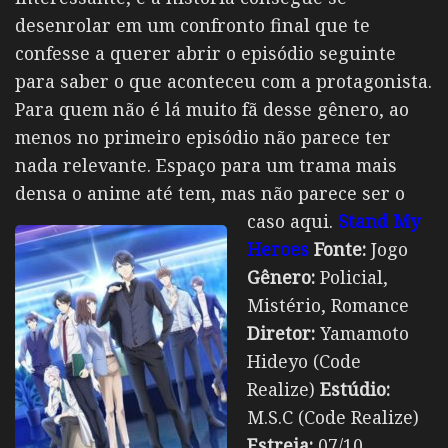
desenrolar em um confronto final que te
confesse a querer abrir o episódio seguinte
para saber o que aconteceu com a protagonista.
Para quem não é lá muito fã desse gênero, ao
menos no primeiro episódio não parece ter
nada relevante. Espaço para um trama mais
densa o anime até tem, mas não parece ser o
caso aqui.
Stand My
Heroes
Fonte:
Jogo
Gênero:
Policial,
Mistério, Romance
Diretor:
Yamamoto
Hideyo (Code
Realize)
Estúdio:
M.S.C (Code Realize)
Estreia:
07/10