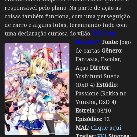
responsável pelo plano. Na parte de ação as
coisas também funciona, com uma perseguição
de carro e alguns lutas, terminando tudo com
uma declaração curiosa do vilão.
Z/X Code
Reunion*
Fonte:
Jogo
de cartas
Gênero:
Fantasia, Escolar,
Ação
Diretor:
Yoshifumi Sueda
(DxD 4)
Estúdio:
Passione (Rokka no
Yuusha, DxD 4)
Estreia:
08/10
Episódios:
12
MAL:
Clique aqui
Trailer:
PV1
Sinopse: