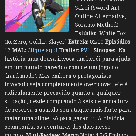
Sakoi (Sword Art
Online Alternative,
Sora no Method)
Estúdio:
White Fox
(Re:Zero, Goblin Slayer)
Estreia:
02/10
Episódios:
12
MAL:
Clique aqui
Trailer:
PV1
Sinopse:
Na
história uma deusa invoca um herói para ajuda
em um mundo parecido com de um jogo no
‘hard mode’. Mas embora o protagonista
invocado seja completamente overpower, ele é
ridiculamente precavido quanto a qualquer
situação, desde comprando 3 sets de armadura
de reserva a usando seu ataque mais forte para
matar uma slime, só para garantir. A história
acompanha as aventuras dos dois nesse
mundo.
Mini-Review:
Marco
Nota: 4.5/5 Embora