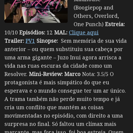
(Boogiepop and
Others, Overlord,
One Punch)
Estreia:
10/10
Episódios:
12
MAL:
Clique aqui
Trailer:
PV1
Sinopse:
Sem memória de sua vida
anterior – ou quem substituiu sua cabeça por
uma arma gigante – Juzo Inui agora arrisca a
vida nas ruas escuras da cidade como um
Resolver.
Mini-Review:
Marco
Nota: 3.5/5 O
protagonista é mais simpático do que eu
esperava e o mundo consegue ter um ar único.
A trama também não perde muito tempo e já
cria um conflito que mantém as coisas
movimentadas no episódio, com direito a uma
surpresa no final. Só faltou um clímax mais
marcante, mas fora isso, foi boa estreia. Quem