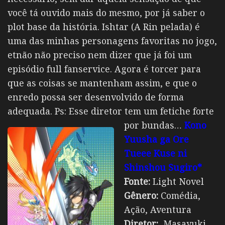
você tá ouvido mais do mesmo, por já saber o
plot base da história. Ishtar (A Rin pelada) é
uma das minhas personagens favoritas no jogo,
etnão não preciso nem dizer que já foi um
episódio full fanservice. Agora é torcer para
que as coisas se mantenham assim, e que o
enredo possa ser desenvolvido de forma
adequada. Ps: Esse diretor tem um fetiche forte
por bundas…
Kono
Yuusha ga Ore
Tueee Kuse ni
Shinshou Sugiro*
Fonte:
Light Novel
Gênero:
Comédia,
Ação, Aventura
Diretor:
Masayuki