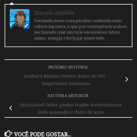
Marcelo Almeida
Fascinado nessa coisa peculiar conhecida como
cultura japonesa, o que por consequência acabou
me fazendo criar um vicio em escrever. Adoro
anime, mangás e ler/jogar quase tudo.
PRÓXIMO HISTÓRIA
Araburu Kisetsu Otome domo yo #05 –
Impressões Semanais
HISTÓRIA ANTERIOR
Fate/Grand Order ganha trailer incrivelmente
bem animado e cheio de ação
VOCÊ PODE GOSTAR...