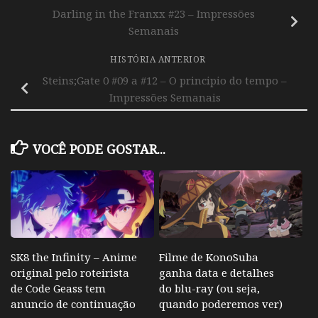
Darling in the Franxx #23 – Impressões
Semanais
HISTÓRIA ANTERIOR
Steins;Gate 0 #09 a #12 – O principio do tempo –
Impressões Semanais
VOCÊ PODE GOSTAR...
SK8 the Infinity – Anime
Filme de KonoSuba
original pelo roteirista
ganha data e detalhes
de Code Geass tem
do blu-ray (ou seja,
anuncio de continuação
quando poderemos ver)