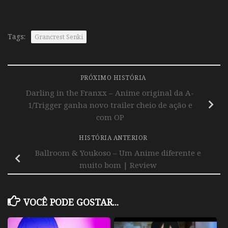
Tags:
Grancrest Senki
PRÓXIMO HISTÓRIA
Darling in the Franxx – Anime original da A-
1/Trigger ganha novo trailer cheio de ação e
com OP
HISTÓRIA ANTERIOR
Ballroom & Youkoso – Um Anime diferente e
muito bom | Review
VOCÊ PODE GOSTAR...