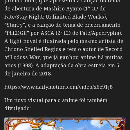
promocional, que apresenta a canção do tema
de abertura de Mashiro Ayano (1° OP de
Fate/Stay Night: Unlimited Blade Works),
”Starry”, e a canção do tema de encerramento
”PLEDGE” por ASCA (2° ED de Fate/Apocrypha).
A light novel é ilustrada pelo mesmo artista de
Chrono Shelled Regios e tem o autor de Record
of Lodoss War, que já ganhou anime há muitos
anos (1998). A adaptação da obra estreia em 5
de janeiro de 2018.
https://www.dailymotion.com/video/x6c91j8
Um novo visual para o anime foi também
divulgado: