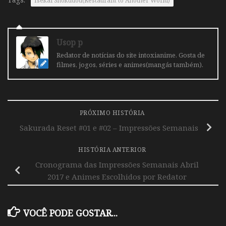
Isekai Shokudou(Restaurant to Another World)
Usop p
Redator de notícias do site intoxianime. Gosta de
filmes, jogos, séries e animes(mangás também).
PRÓXIMO HISTÓRIA
Sakurada Reset #01 e #02 – Impressões Semanais
HISTÓRIA ANTERIOR
Cronograma das Impressões Semanais Abril
2017 e Animes Escolhidos por Redator
VOCÊ PODE GOSTAR...