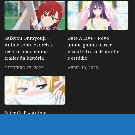
Saikyou Onmyouji –
Date A Live – Novo
Anime sobre exorcista
anime ganha teaser,
reencarnado ganha
visual e troca de diretor
trailer da história
e estúdio
OUTUBRO 27, 2022
ABRIL 10, 2026
Peter Grill – Anime
estilo Ishuzoku
Reviewers ganha trailer
com OP e ED e vai ter 2