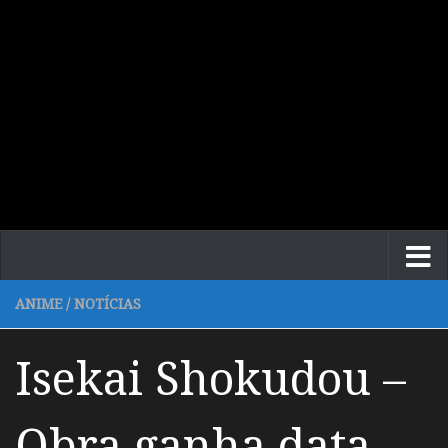
ANIME
/
NOTÍCIAS
Isekai Shokudou –
Obra ganha data