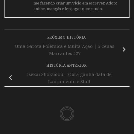
me fazendo criar um vicio em escrever. Adoro
anime, mangás e ler/jogar quase tudo.
PRÓXIMO HISTÓRIA
Uma Garota Polêmica e Muita Ação | 5 Cenas
Marcantes #27
HISTÓRIA ANTERIOR
Isekai Shokudou – Obra ganha data de
Lançamento e Staff